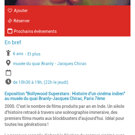
Ajouter
Réserver
Prochains événements
À partir de
6 ans
Jusqu'à l'age de
Et plus
Lieu
musée du quai Branly - Jacques Chirac
Période
Horaires
de 10h30 à 19h, (22h le jeudi)
Exposition "Bollywood Superstars : Histoire d'un cinéma indien"
au musée du quai Branly-Jacques Chirac, Paris 7ème
2000. C'est le nombre de films produits par an en Inde. Un siècle
d'histoire retracé à travers une scénographie immersive, des
premiers films muets aux blockbusters d'aujourd'hui. Idéal pour
toutes les générations !