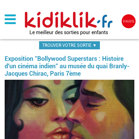
Aller
au
contenu
principal
Le meilleur des sorties pour enfants
TROUVER VOTRE SORTIE ▼
Exposition "Bollywood Superstars : Histoire
d'un cinéma indien" au musée du quai Branly-
Jacques Chirac, Paris 7ème
Im