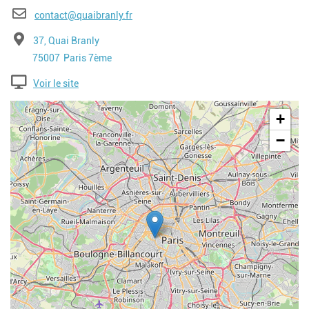
E-mail
contact@quaibranly.fr
Adresse
37, Quai Branly
Code postal
Ville
75007
Paris 7ème
Voir le site
Geolocalisation
+
−