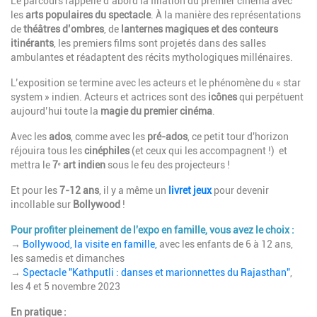
Le parcours rappelle d’abord la filiation du premier cinéma avec
les
arts populaires du spectacle
. À la manière des représentations
de
théâtres d’ombres
, de
lanternes magiques et des conteurs
itinérants
, les premiers films sont projetés dans des salles
ambulantes et réadaptent des récits mythologiques millénaires.
L’exposition se termine avec les acteurs et le phénomène du « star
system » indien. Acteurs et actrices sont des
icônes
qui perpétuent
aujourd’hui toute la
magie du premier cinéma
.
Avec les
ados
, comme avec les
pré-ados
, ce petit tour d'horizon
réjouira tous les
cinéphiles
(et ceux qui les accompagnent !) et
mettra le
7ᵉ art indien
sous le feu des projecteurs !
Et pour les
7-12 ans
, il y a même un
livret jeux
pour devenir
incollable sur
Bollywood
!
Pour profiter pleinement de l'expo en famille, vous avez le choix :
→
Bollywood, la visite en famille,
avec les enfants de 6 à 12 ans,
les samedis et dimanches
→
Spectacle "Kathputli : danses et marionnettes du Rajasthan"
,
les 4 et 5 novembre 2023
En pratique :