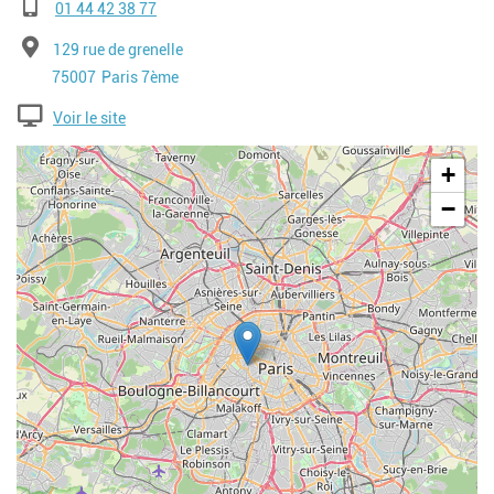
Téléphone
01 44 42 38 77
Adresse
129 rue de grenelle
Code postal
Ville
75007
Paris 7ème
Voir le site
Geolocalisation
+
−