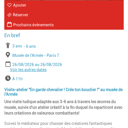
Ajouter
Réserver
Prochains événements
À partir de
3 ans
Jusqu'à l'age de
6 ans
Lieu
Musée de l'Armée - Paris 7
Période
Date de début
Date de fin
26/08/2026
26/08/2026
Voir les autres dates
Date de début
Date de fin
28/10/2026
28/10/2026
Date de début
Date de fin
23/12/2026
23/12/2026
Horaires
À 11h
Visite-atelier "En garde chevalier ! Crée ton bouclier !" au musée de
l'Armée
Une visite ludique adaptée aux 3-6 ans à travers les œuvres du
musée, suivie d'un atelier créatif à la fin duquel ils repartiront avec
leurs créations de valeureux combattants!
Suivez le médiateur pour chasser des créatures fantastiques