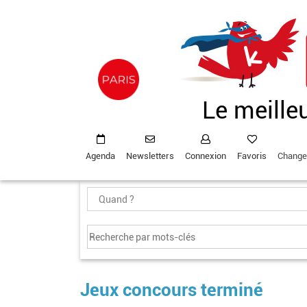
Aller
au
contenu
principal
Le meille
Agenda
Newsletters
Connexion
Favoris
Change
Jeux concours terminé