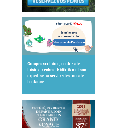
Groupes scolaires, centres de
loisirs, crèches : Kidiklik met son
expertise au service des pros de
l'enfance !