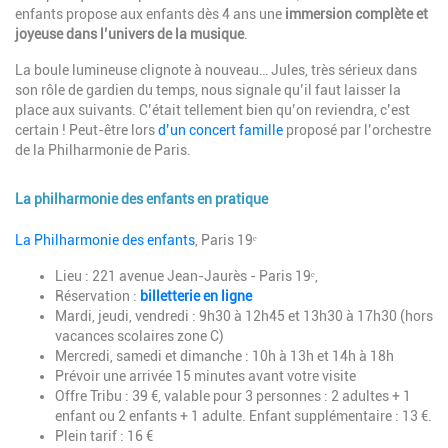
enfants propose aux enfants dès 4 ans une
immersion complète et
joyeuse dans l’univers de la musique
.
La boule lumineuse clignote à nouveau… Jules, très sérieux dans
son rôle de gardien du temps, nous signale qu’il faut laisser la
place aux suivants. C’était tellement bien qu’on reviendra, c’est
certain ! Peut-être lors
d’un concert famille
proposé par l’orchestre
de la Philharmonie de Paris.
La philharmonie des enfants en pratique
Description
La Philharmonie des enfants
, Paris 19ᵉ
Lieu :
221 avenue Jean-Jaurès - Paris 19ᵉ,
Réservation :
billetterie en ligne
Mardi, jeudi, vendredi : 9h30 à 12h45 et 13h30 à 17h30 (hors
vacances scolaires zone C)
Mercredi, samedi et dimanche : 10h à 13h et 14h à 18h
Prévoir une arrivée 15 minutes avant votre visite
Offre Tribu : 39 €, valable pour 3 personnes : 2 adultes + 1
enfant ou 2 enfants + 1 adulte. Enfant supplémentaire : 13 €.
Plein tarif : 16 €