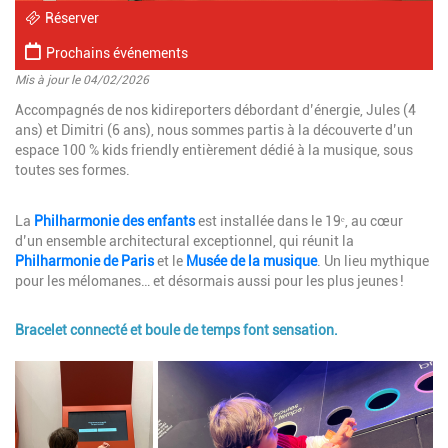
Réserver
Prochains événements
Mis à jour le 04/02/2026
Introduction
Accompagnés de nos kidireporters débordant d’énergie, Jules (4
ans) et Dimitri (6 ans), nous sommes partis à la découverte d’un
espace 100 % kids friendly entièrement dédié à la musique, sous
toutes ses formes.
Paragraphes
Description
La
Philharmonie des enfants
est installée dans le 19ᵉ, au cœur
d’un ensemble architectural exceptionnel, qui réunit la
Philharmonie de Paris
et le
Musée de la musique
. Un lieu mythique
pour les mélomanes… et désormais aussi pour les plus jeunes !
Bracelet connecté et boule de temps font sensation.
Image