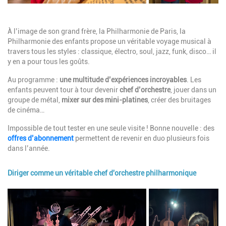
Description
À l’image de son grand frère, la Philharmonie de Paris, la
Philharmonie des enfants propose un véritable voyage musical à
travers tous les styles : classique, électro, soul, jazz, funk, disco… il
y en a pour tous les goûts.
Au programme :
une multitude d’expériences incroyables
. Les
enfants peuvent tour à tour devenir
chef d’orchestre
, jouer dans un
groupe de métal,
mixer sur des mini-platines
, créer des bruitages
de cinéma…
Impossible de tout tester en une seule visite !
Bonne nouvelle : des
offres d’abonnement
permettent de revenir en duo plusieurs fois
dans l’année.
Diriger comme un véritable chef d'orchestre philharmonique
Image